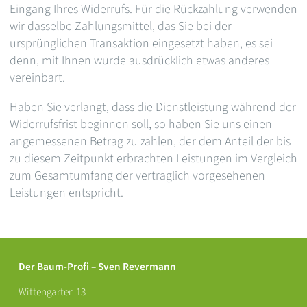
Eingang Ihres Widerrufs. Für die Rückzahlung verwenden
wir dasselbe Zahlungsmittel, das Sie bei der
ursprünglichen Transaktion eingesetzt haben, es sei
denn, mit Ihnen wurde ausdrücklich etwas anderes
vereinbart.
Haben Sie verlangt, dass die Dienstleistung während der
Widerrufsfrist beginnen soll, so haben Sie uns einen
angemessenen Betrag zu zahlen, der dem Anteil der bis
zu diesem Zeitpunkt erbrachten Leistungen im Vergleich
zum Gesamtumfang der vertraglich vorgesehenen
Leistungen entspricht.
Der Baum-Profi – Sven Revermann
Wittengarten 13